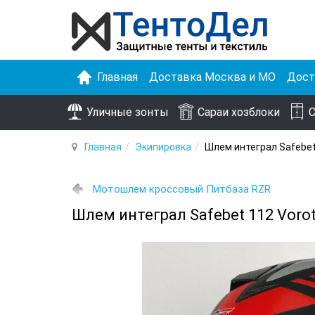
Главная
Доставка Москва и МО
Дост
Уличные зонты
Сараи хозблоки
С
Главная
Экипировка
Шлем интеграл Safebet
Мотошлем кроссовый Питбаза RZR
Шлем интеграл Safebet 112 Voro