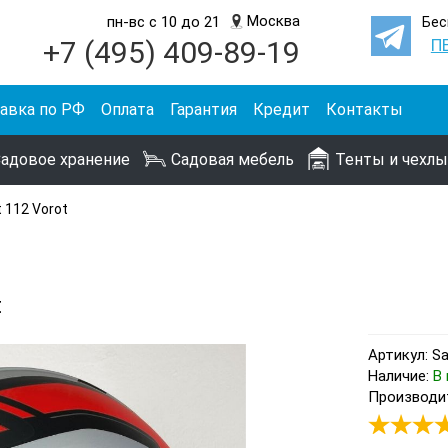
Москва
пн-вс с 10 до 21
Бес
+7 (495) 409-89-19
П
авка по РФ
Оплата
Гарантия
Кредит
Контакты
адовое хранение
Садовая мебель
Тенты и чехлы
 112 Vorot
t
Артикул: Sa
Наличие:
В 
Производит