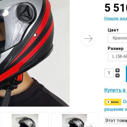
5 51
Нашли де
Цвет
Размер
Купить в 
О
решение з
Этот това