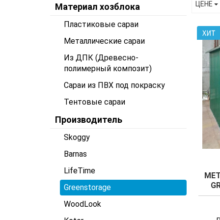
ЦЕНЕ
Материал хозблока
Пластиковые сараи
Металлические сараи
Из ДПК (Древесно-
полимерный композит)
Сараи из ПВХ под покраску
Тентовые сараи
Производитель
Skoggy
Barnas
LifeTime
МЕТ
G
Greenstorage
WoodLook