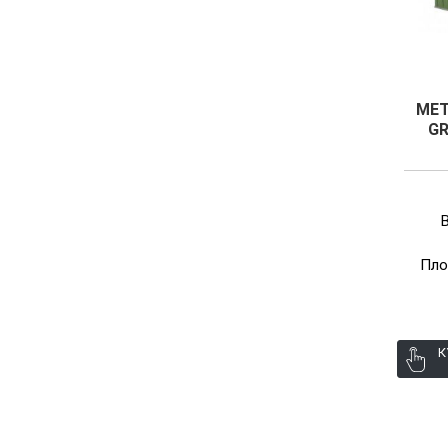
МЕТ
GR
Пло
К