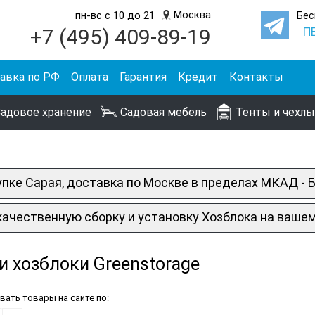
Москва
пн-вс с 10 до 21
Бес
+7 (495) 409-89-19
П
авка по РФ
Оплата
Гарантия
Кредит
Контакты
адовое хранение
Садовая мебель
Тенты и чехлы
упке Сарая, доставка по Москве в пределах МКАД -
ачественную сборку и установку Хозблока на вашем
и хозблоки Greenstorage
вать товары на сайте по: