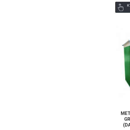
К
МЕТ
GR
(D