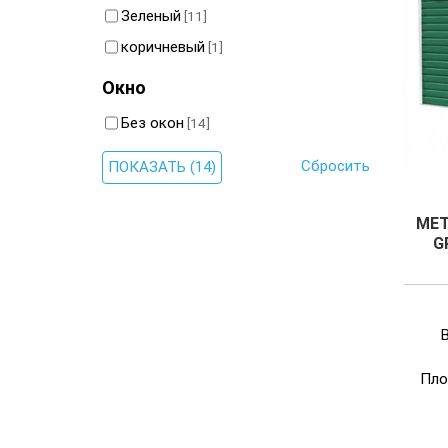
Зеленый
[11]
коричневый
[1]
Окно
Без окон
[14]
Сбросить
МЕТ
G
Пло