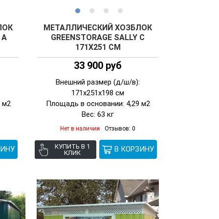
ЛОК
МЕТАЛЛИЧЕСКИЙ ХОЗБЛОК
 А
GREENSTORAGE SALLY C
171Х251 СМ
33 900 руб
:
Внешний размер (д/ш/в):
171х251х198 см
 м2
Площадь в основании: 4,29 м2
Вес: 63 кг
Нет в наличии
Отзывов: 0
КУПИТЬ В 1
КЛИК