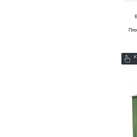
Пло
К