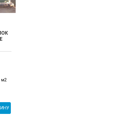
ЛОК
E
:
 м2