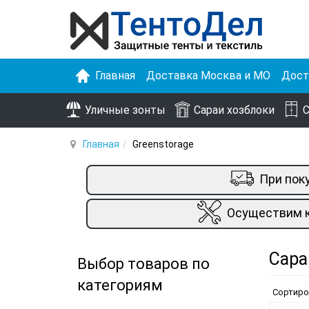
Главная
Доставка Москва и МО
Дост
Уличные зонты
Сараи хозблоки
С
Главная
Greenstorage
При пок
Осуществим к
Сара
Выбор товаров по
категориям
Сортиро