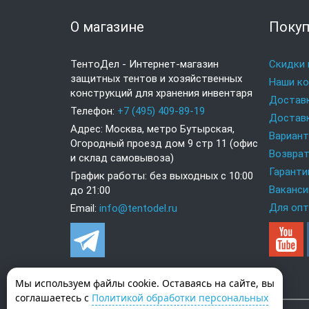
О магазине
Покуп
ТентоДел - Интернет-магазин
Скидки 
защитных тентов и хозяйственных
Наши к
конструкций для хранения инвентаря
Доставк
Телефон:
+7 (495) 409-89-19
Доставк
Адрес: Москва, метро Бутырская,
Вариан
Огородный проезд дом 9 стр 11 (офис
Возврат
и склад самовывоза)
Гаранти
График работы: без выходных с 10:00
Ваканси
до 21:00
Для опт
Email:
info@tentodel.ru
Мы используем файлы cookie. Оставаясь на сайте, вы
соглашаетесь с
Политикой обработки персональных