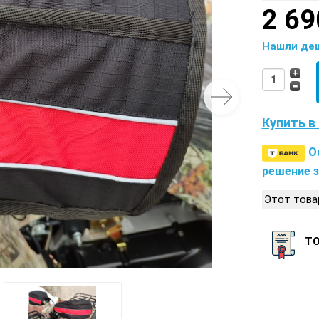
2 69
Нашли де
Купить в 
О
решение з
Этот това
Т