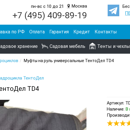
Москва
пн-вс с 10 до 21
Бес
+7 (495) 409-89-19
П
авка по РФ
Оплата
Гарантия
Кредит
Контакты
адовое хранение
Садовая мебель
Тенты и чехлы
дроциклов
Муфты на руль универсальные ТентоДел TD4
квадроцикла ТентоДел
ТентоДел TD4
Артикул: T
Наличие:
В 
Производит