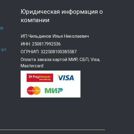
я
Юридическая информация о
компании
ки
ИП Чильдинов Илья Николаевич
е
ИНН: 250817992536
 от
ОГРНИП: 322508100385587
Оплата заказа картой МИР, СБП, Visa,
Mastercard