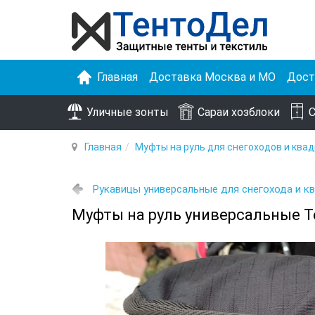
Главная
Доставка Москва и МО
Дост
Уличные зонты
Сараи хозблоки
С
Главная
Муфты на руль для снегоходов и ква
Рукавицы универсальные для снегохода и 
Муфты на руль универсальные 