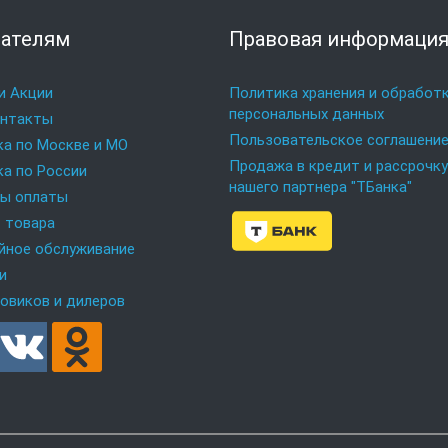
ателям
Правовая информаци
и Акции
Политика хранения и обработ
персональных данных
онтакты
Пользовательское соглашени
а по Москве и МО
Продажа в кредит и рассрочку
а по России
нашего партнера "ТБанка"
ты оплаты
 товара
йное обслуживание
и
овиков и дилеров