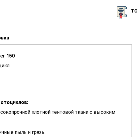
Т
овка
er 150
цикл
мотоциклов:
ысокопрочной плотной тентовой ткани с высоким
ичные пыль и грязь.