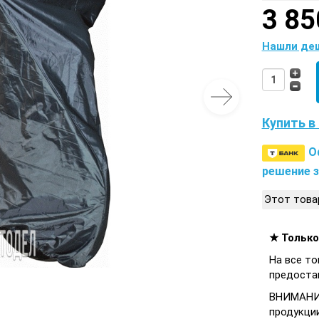
3 85
Нашли де
Купить в 
О
решение з
Этот това
★ Только
На все то
предоста
ВНИМАНИЕ
продукци