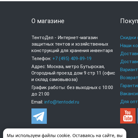
О магазине
Покуп
ТентоДел - Интернет-магазин
Скидки 
защитных тентов и хозяйственных
Наши к
конструкций для хранения инвентаря
Доставк
Телефон:
+7 (495) 409-89-19
Доставк
Адрес: Москва, метро Бутырская,
Вариан
Огородный проезд дом 9 стр 11 (офис
Возврат
и склад самовывоза)
Гаранти
График работы: без выходных с 10:00
Ваканси
до 21:00
Для опт
Email:
info@tentodel.ru
Мы используем файлы cookie. Оставаясь на сайте, вы