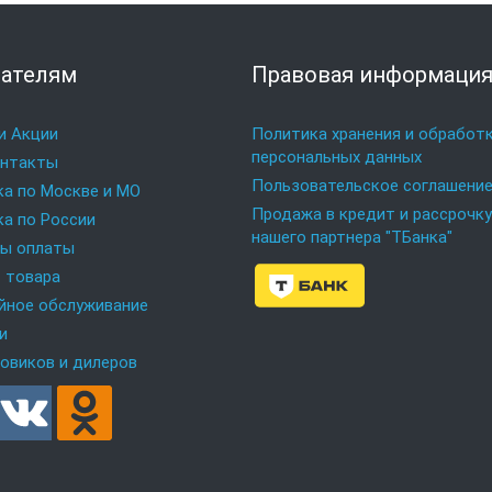
ателям
Правовая информаци
и Акции
Политика хранения и обработ
персональных данных
онтакты
Пользовательское соглашени
а по Москве и МО
Продажа в кредит и рассрочку
а по России
нашего партнера "ТБанка"
ты оплаты
 товара
йное обслуживание
и
овиков и дилеров