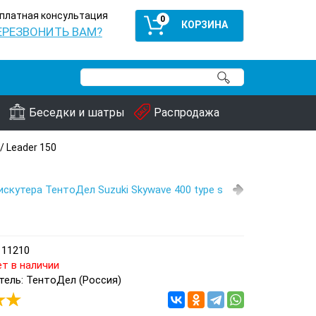
платная консультация
0
ЕРЕЗВОНИТЬ ВАМ?
Беседки и шатры
Распродажа
 Leader 150
искутера ТентоДел Suzuki Skywave 400 type s
111210
т в наличии
ель: ТентоДел (Россия)