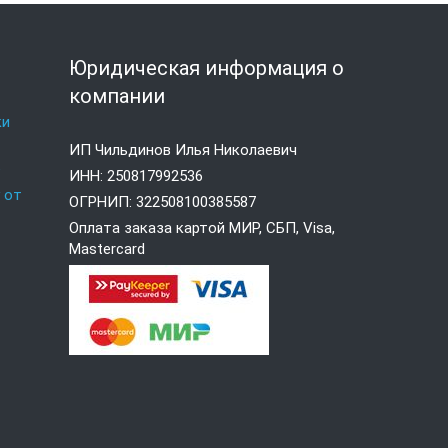
я
Юридическая информация о
компании
ки
ИП Чильдинов Илья Николаевич
е
ИНН: 250817992536
 от
ОГРНИП: 322508100385587
Оплата заказа картой МИР, СБП, Visa,
Mastercard