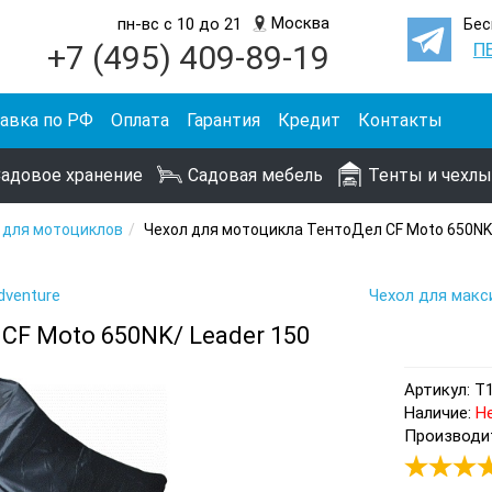
Москва
пн-вс с 10 до 21
Бес
+7 (495) 409-89-19
П
авка по РФ
Оплата
Гарантия
Кредит
Контакты
адовое хранение
Садовая мебель
Тенты и чехлы
 для мотоциклов
Чехол для мотоцикла ТентоДел CF Moto 650NK/
venture
Чехол для макс
CF Moto 650NK/ Leader 150
Артикул: Т
Наличие:
Не
Производит