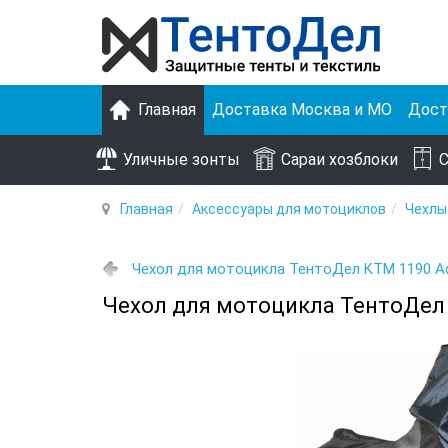
Главная
Доставка Москва и МО
Дост
Уличные зонты
Сараи хозблоки
С
Главная
Аксессуары для мотоциклов
Чехлы
Чехол для мотоцикла ТентоДел KTM 1190 Ad
Чехол для мотоцикла ТентоДел 